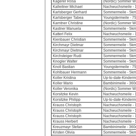
Kagerer Rosa
(Nordic) Sommer Wa
Kalleitner Michael
Nachwuchsmeile - 1
Karlsberger Gerhard
Sommermeile - 5k
Karlsberger Tabea
Youngstermeile - 7
Karntner Christine
(Nordic) Sommer Wa
Kastner Manuela
Sommermeile - 5k
Katterl Felix
Nachwuchsmeile - 1
Kienbauer Christian
Sommermeile - 5k
Kirchmayr Dietmar
Sommermeile - 5k
Kirchmayr Dietmar
Sommermeile - 5k
Kirchsteiger Rudi
Sommermeile - 5k
Knogler Walter
Sommermeile - 5k
Knoll Bastian
Youngstermeile - 7
Kohlbauer Hermann
Sommermeile - 5k
Koller Kristina
Up-to-date-Kinderm
Koller Mario
Bambinimeile - 360m
Koller Veronika
(Nordic) Sommer Wa
Korsitzke Kevin
Nachwuchsmeile - 1
Korsitzke Philipp
Up-to-date-Kinderm
Krauss Christoph
Nachwuchsmeile - 1
Krauss Christoph
Nachwuchsmeile - 1
Krauss Christoph
Nachwuchsmeile - 1
Krauss Herbert
Nachwuchsmeile - 1
Kreuzmayr Stefan
Bambinimeile - 360m
Kristen Olivia
Sommermeile - 5k