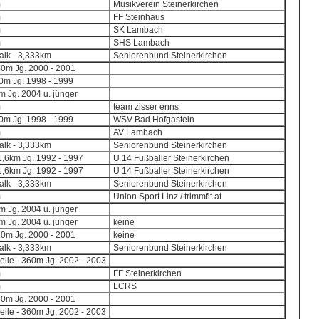
m
Musikverein Steinerkirchen
m
FF Steinhaus
m
SK Lambach
m
SHS Lambach
lk - 3,333km
Seniorenbund Steinerkirchen
50m Jg. 2000 - 2001
0m Jg. 1998 - 1999
 Jg. 2004 u. jünger
m
team zisser enns
0m Jg. 1998 - 1999
WSV Bad Hofgastein
m
AV Lambach
lk - 3,333km
Seniorenbund Steinerkirchen
,6km Jg. 1992 - 1997
U 14 Fußballer Steinerkirchen
,6km Jg. 1992 - 1997
U 14 Fußballer Steinerkirchen
lk - 3,333km
Seniorenbund Steinerkirchen
m
Union Sport Linz / trimmfit.at
 Jg. 2004 u. jünger
 Jg. 2004 u. jünger
keine
50m Jg. 2000 - 2001
keine
lk - 3,333km
Seniorenbund Steinerkirchen
eile - 360m Jg. 2002 - 2003
m
FF Steinerkirchen
m
LCRS
50m Jg. 2000 - 2001
eile - 360m Jg. 2002 - 2003