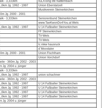
lk - 3,333km
IGLA long life Natternbach
,6km Jg. 1992 - 1997
Union Eberstalzell
m
Musikverein Steinerkirchen
50m Jg. 2000 - 2001
lk - 3,333km
Seniorenbund Steinerkirchen
m
www.TaeKwonDo4You.at Wels
,6km Jg. 1992 - 1997
U 14 Fußballer Steinerkirchen
m
FF Steinerkirchen
m
TV-Wels
m
TV-Wels
m
lc mkw hausruck
m
d`Moostaler
50m Jg. 2000 - 2001
Union Fischlham
m
Union Vorchdorf
eile - 360m Jg. 2002 - 2003
 Jg. 2004 u. jünger
lk - 3,333km
,6km Jg. 1992 - 1997
union schachner
eile - 360m Jg. 2002 - 2003
,6km Jg. 1992 - 1997
U 14 Fußballer Steinerkirchen
,6km Jg. 1992 - 1997
U 14 Fußballer Steinerkirchen
,6km Jg. 1992 - 1997
U 14 Fußballer Steinerkirchen
,6km Jg. 1992 - 1997
U 14 Fußballer Steinerkirchen
 Jg. 2004 u. jünger
m