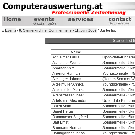
//
Events
/
8. Steinerkirchner Sommermeile - 11. Juni 2009
/ Starter list
Starter lis
Name
Achleitner Laura
Up-to-date-Kinderm
Achleitner Werner
Sommermeile - 5k
Ahorner Anita
Sommermeile - 5k
Ahorner Hannah
Youngstermeile - 7
Aichinger Johann
(Nordic) Sommer Wa
Aitzetmüller Annika
Youngstermeile - 7
Aitzetmüller Monika
Sommermeile - 5k
Altenstrasser Josef
Sommermeile - 5k
Artelsmair Alexander
Up-to-date-Kinderm
Baierl Anita
Sommermeile - 5k
Baierl Helga
Sommermeile - 5k
Bammacher Siegfried
Sommermeile - 5k
Bart Ernst
Sommermeile - 5k
Baumann Hermann
Sommermeile - 5k
Baumgartner Jonas
Youngstermeile - 7