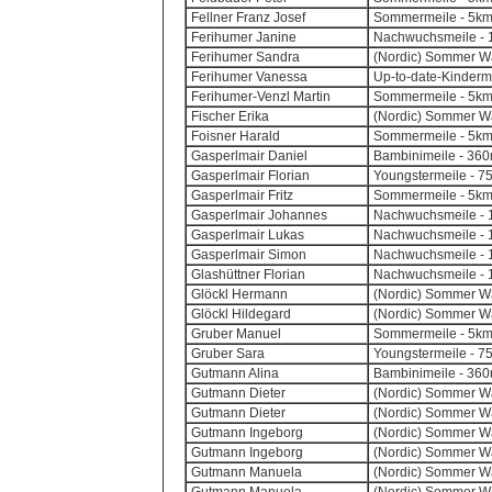
Fellner Franz Josef
Sommermeile - 5k
Ferihumer Janine
Nachwuchsmeile - 1
Ferihumer Sandra
(Nordic) Sommer Wa
Ferihumer Vanessa
Up-to-date-Kinderm
Ferihumer-Venzl Martin
Sommermeile - 5k
Fischer Erika
(Nordic) Sommer Wa
Foisner Harald
Sommermeile - 5k
Gasperlmair Daniel
Bambinimeile - 360m
Gasperlmair Florian
Youngstermeile - 7
Gasperlmair Fritz
Sommermeile - 5k
Gasperlmair Johannes
Nachwuchsmeile - 1
Gasperlmair Lukas
Nachwuchsmeile - 1
Gasperlmair Simon
Nachwuchsmeile - 1
Glashüttner Florian
Nachwuchsmeile - 1
Glöckl Hermann
(Nordic) Sommer Wa
Glöckl Hildegard
(Nordic) Sommer Wa
Gruber Manuel
Sommermeile - 5k
Gruber Sara
Youngstermeile - 7
Gutmann Alina
Bambinimeile - 360m
Gutmann Dieter
(Nordic) Sommer Wa
Gutmann Dieter
(Nordic) Sommer Wa
Gutmann Ingeborg
(Nordic) Sommer Wa
Gutmann Ingeborg
(Nordic) Sommer Wa
Gutmann Manuela
(Nordic) Sommer Wa