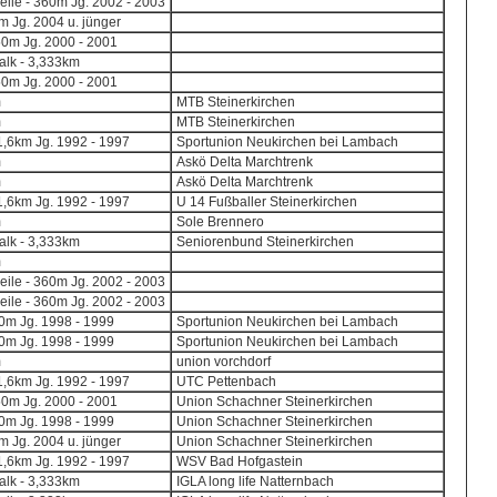
eile - 360m Jg. 2002 - 2003
 Jg. 2004 u. jünger
50m Jg. 2000 - 2001
lk - 3,333km
50m Jg. 2000 - 2001
m
MTB Steinerkirchen
m
MTB Steinerkirchen
,6km Jg. 1992 - 1997
Sportunion Neukirchen bei Lambach
m
Askö Delta Marchtrenk
m
Askö Delta Marchtrenk
,6km Jg. 1992 - 1997
U 14 Fußballer Steinerkirchen
m
Sole Brennero
lk - 3,333km
Seniorenbund Steinerkirchen
m
eile - 360m Jg. 2002 - 2003
eile - 360m Jg. 2002 - 2003
0m Jg. 1998 - 1999
Sportunion Neukirchen bei Lambach
0m Jg. 1998 - 1999
Sportunion Neukirchen bei Lambach
m
union vorchdorf
,6km Jg. 1992 - 1997
UTC Pettenbach
50m Jg. 2000 - 2001
Union Schachner Steinerkirchen
0m Jg. 1998 - 1999
Union Schachner Steinerkirchen
 Jg. 2004 u. jünger
Union Schachner Steinerkirchen
,6km Jg. 1992 - 1997
WSV Bad Hofgastein
lk - 3,333km
IGLA long life Natternbach