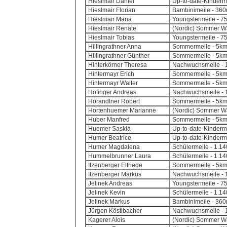
Hieslmair Daniel
Up-to-date-Kinderm
Hieslmair Florian
Bambinimeile - 360m
Hieslmair Maria
Youngstermeile - 7
Hieslmair Renate
(Nordic) Sommer Wa
Hieslmair Tobias
Youngstermeile - 7
Hillingrathner Anna
Sommermeile - 5k
Hillingrathner Günther
Sommermeile - 5k
Hinterkörner Theresa
Nachwuchsmeile - 1
Hintermayr Erich
Sommermeile - 5k
Hintermayr Walter
Sommermeile - 5k
Hofinger Andreas
Nachwuchsmeile - 1
Hörandtner Robert
Sommermeile - 5k
Hörtenhuemer Marianne
(Nordic) Sommer Wa
Huber Manfred
Sommermeile - 5k
Huemer Saskia
Up-to-date-Kinderm
Humer Beatrice
Up-to-date-Kinderm
Humer Magdalena
Schülermeile - 1.14
Hummelbrunner Laura
Schülermeile - 1.14
Itzenberger Elfriede
Sommermeile - 5k
Itzenberger Markus
Nachwuchsmeile - 1
Jelinek Andreas
Youngstermeile - 7
Jelinek Kevin
Schülermeile - 1.14
Jelinek Markus
Bambinimeile - 360m
Jürgen Köstlbacher
Nachwuchsmeile - 1
Kagerer Alois
(Nordic) Sommer Wa