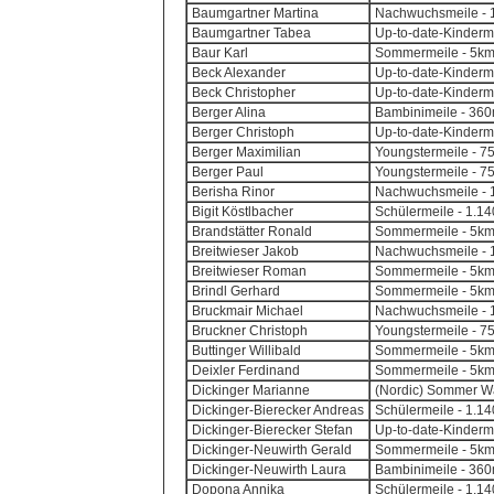
Baumgartner Martina
Nachwuchsmeile - 1
Baumgartner Tabea
Up-to-date-Kinderm
Baur Karl
Sommermeile - 5k
Beck Alexander
Up-to-date-Kinderm
Beck Christopher
Up-to-date-Kinderm
Berger Alina
Bambinimeile - 360m
Berger Christoph
Up-to-date-Kinderm
Berger Maximilian
Youngstermeile - 7
Berger Paul
Youngstermeile - 7
Berisha Rinor
Nachwuchsmeile - 1
Bigit Köstlbacher
Schülermeile - 1.14
Brandstätter Ronald
Sommermeile - 5k
Breitwieser Jakob
Nachwuchsmeile - 1
Breitwieser Roman
Sommermeile - 5k
Brindl Gerhard
Sommermeile - 5k
Bruckmair Michael
Nachwuchsmeile - 1
Bruckner Christoph
Youngstermeile - 7
Buttinger Willibald
Sommermeile - 5k
Deixler Ferdinand
Sommermeile - 5k
Dickinger Marianne
(Nordic) Sommer Wa
Dickinger-Bierecker Andreas
Schülermeile - 1.14
Dickinger-Bierecker Stefan
Up-to-date-Kinderm
Dickinger-Neuwirth Gerald
Sommermeile - 5k
Dickinger-Neuwirth Laura
Bambinimeile - 360m
Dopona Annika
Schülermeile - 1.14