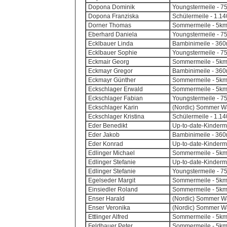
Dopona Dominik
Youngstermeile - 7
Dopona Franziska
Schülermeile - 1.14
Dorner Thomas
Sommermeile - 5k
Eberhard Daniela
Youngstermeile - 7
Ecklbauer Linda
Bambinimeile - 360m
Ecklbauer Sophie
Youngstermeile - 7
Eckmair Georg
Sommermeile - 5k
Eckmayr Gregor
Bambinimeile - 360m
Eckmayr Günther
Sommermeile - 5k
Eckschlager Erwald
Sommermeile - 5k
Eckschlager Fabian
Youngstermeile - 7
Eckschlager Karin
(Nordic) Sommer Wa
Eckschlager Kristina
Schülermeile - 1.14
Eder Benedikt
Up-to-date-Kinderm
Eder Jakob
Bambinimeile - 360m
Eder Konrad
Up-to-date-Kinderm
Edlinger Michael
Sommermeile - 5k
Edlinger Stefanie
Up-to-date-Kinderm
Edlinger Stefanie
Youngstermeile - 7
Egelseder Margit
Sommermeile - 5k
Einsiedler Roland
Sommermeile - 5k
Enser Harald
(Nordic) Sommer Wa
Enser Veronika
(Nordic) Sommer Wa
Ettlinger Alfred
Sommermeile - 5k
Feldbauer Peter
Sommermeile - 5k