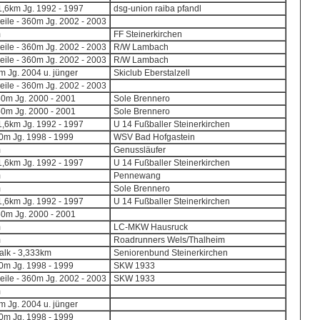
,6km Jg. 1992 - 1997
dsg-union raiba pfandl
eile - 360m Jg. 2002 - 2003
m
FF Steinerkirchen
eile - 360m Jg. 2002 - 2003
R/W Lambach
eile - 360m Jg. 2002 - 2003
R/W Lambach
 Jg. 2004 u. jünger
Skiclub Eberstalzell
eile - 360m Jg. 2002 - 2003
50m Jg. 2000 - 2001
Sole Brennero
50m Jg. 2000 - 2001
Sole Brennero
,6km Jg. 1992 - 1997
U 14 Fußballer Steinerkirchen
0m Jg. 1998 - 1999
WSV Bad Hofgastein
m
Genussläufer
,6km Jg. 1992 - 1997
U 14 Fußballer Steinerkirchen
m
Pennewang
m
Sole Brennero
,6km Jg. 1992 - 1997
U 14 Fußballer Steinerkirchen
50m Jg. 2000 - 2001
m
LC-MKW Hausruck
m
Roadrunners Wels/Thalheim
lk - 3,333km
Seniorenbund Steinerkirchen
0m Jg. 1998 - 1999
SKW 1933
eile - 360m Jg. 2002 - 2003
SKW 1933
m
 Jg. 2004 u. jünger
0m Jg. 1998 - 1999