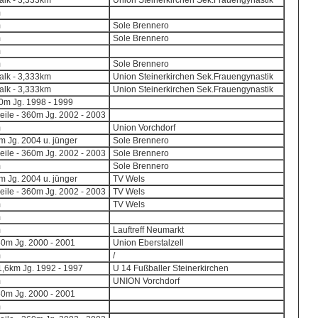
lk - 3,333km
Union Steinerkirchen Sek.Frauengynastik
m
m
Sole Brennero
m
Sole Brennero
m
m
Sole Brennero
lk - 3,333km
Union Steinerkirchen Sek.Frauengynastik
lk - 3,333km
Union Steinerkirchen Sek.Frauengynastik
0m Jg. 1998 - 1999
eile - 360m Jg. 2002 - 2003
m
Union Vorchdorf
 Jg. 2004 u. jünger
Sole Brennero
eile - 360m Jg. 2002 - 2003
Sole Brennero
m
Sole Brennero
 Jg. 2004 u. jünger
TV Wels
eile - 360m Jg. 2002 - 2003
TV Wels
m
TV Wels
m
m
Lauftreff Neumarkt
50m Jg. 2000 - 2001
Union Eberstalzell
m
/
,6km Jg. 1992 - 1997
U 14 Fußballer Steinerkirchen
m
UNION Vorchdorf
50m Jg. 2000 - 2001
m