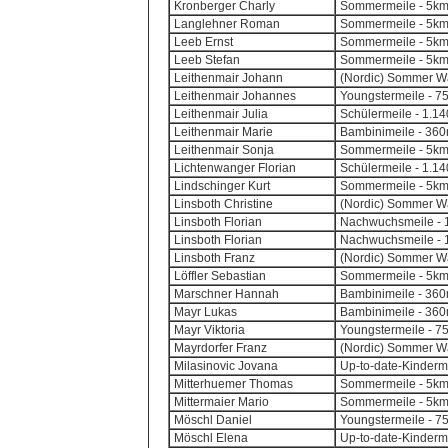
Kronberger Charly
Sommermeile - 5k
Langlehner Roman
Sommermeile - 5k
Leeb Ernst
Sommermeile - 5k
Leeb Stefan
Sommermeile - 5k
Leithenmair Johann
(Nordic) Sommer Wa
Leithenmair Johannes
Youngstermeile - 7
Leithenmair Julia
Schülermeile - 1.14
Leithenmair Marie
Bambinimeile - 360m
Leithenmair Sonja
Sommermeile - 5k
Lichtenwanger Florian
Schülermeile - 1.14
Lindschinger Kurt
Sommermeile - 5k
Linsboth Christine
(Nordic) Sommer Wa
Linsboth Florian
Nachwuchsmeile - 1
Linsboth Florian
Nachwuchsmeile - 1
Linsboth Franz
(Nordic) Sommer Wa
Löffler Sebastian
Sommermeile - 5k
Marschner Hannah
Bambinimeile - 360m
Mayr Lukas
Bambinimeile - 360m
Mayr Viktoria
Youngstermeile - 7
Mayrdorfer Franz
(Nordic) Sommer Wa
Milasinovic Jovana
Up-to-date-Kinderm
Mitterhuemer Thomas
Sommermeile - 5k
Mittermaier Mario
Sommermeile - 5k
Möschl Daniel
Youngstermeile - 7
Möschl Elena
Up-to-date-Kinderm