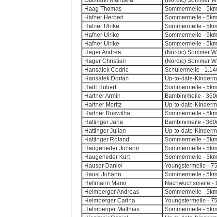
Gutmann Manuela
(Nordic) Sommer Wa
Haag Thomas
Sommermeile - 5k
Hafner Herbert
Sommermeile - 5k
Hafner Ulrike
Sommermeile - 5k
Hafner Ulrike
Sommermeile - 5k
Hafner Ulrike
Sommermeile - 5k
Hager Andrea
(Nordic) Sommer Wa
Hager Christian
(Nordic) Sommer Wa
Hansalek Cedric
Schülermeile - 1.14
Hansalek Dorian
Up-to-date-Kinderm
Hartl Hubert
Sommermeile - 5k
Hartner Armin
Bambinimeile - 360m
Hartner Moritz
Up-to-date-Kinderm
Hartner Roswitha
Sommermeile - 5k
Hattinger Jana
Bambinimeile - 360m
Hattinger Julian
Up-to-date-Kinderm
Hattinger Roland
Sommermeile - 5k
Haugeneder Johann
Sommermeile - 5k
Haugeneder Kurt
Sommermeile - 5k
Hauser Daniel
Youngstermeile - 7
Hausl Johann
Sommermeile - 5k
Hellmann Mario
Nachwuchsmeile - 1
Helmberger Andreas
Sommermeile - 5k
Helmberger Carina
Youngstermeile - 7
Helmberger Matthias
Sommermeile - 5k