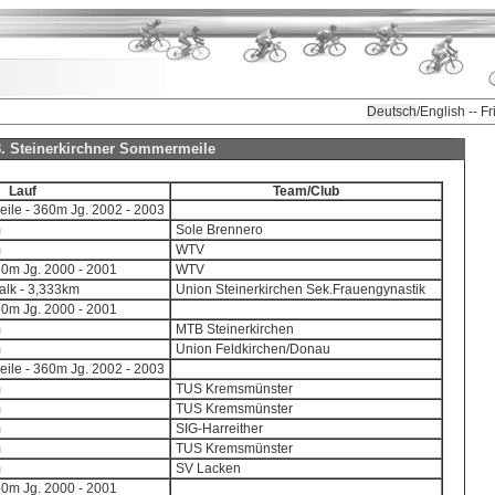
Deutsch
/English -- F
t 8. Steinerkirchner Sommermeile
Lauf
Team/Club
eile - 360m Jg. 2002 - 2003
m
Sole Brennero
m
WTV
50m Jg. 2000 - 2001
WTV
lk - 3,333km
Union Steinerkirchen Sek.Frauengynastik
50m Jg. 2000 - 2001
m
MTB Steinerkirchen
m
Union Feldkirchen/Donau
eile - 360m Jg. 2002 - 2003
m
TUS Kremsmünster
m
TUS Kremsmünster
m
SIG-Harreither
m
TUS Kremsmünster
m
SV Lacken
50m Jg. 2000 - 2001