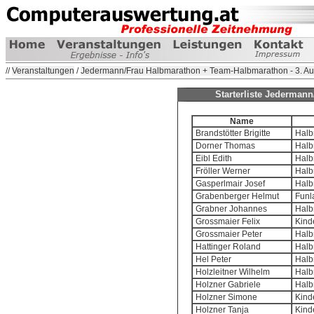
//
Veranstaltungen
/
Jedermann/Frau Halbmarathon + Team-Halbmarathon - 3. Au
Starterliste Jederman
Name
Brandstötter Brigitte
Halb
Dorner Thomas
Halb
Eibl Edith
Halb
Fröller Werner
Halb
Gasperlmair Josef
Halb
Grabenberger Helmut
Funl
Grabner Johannes
Halb
Grossmaier Felix
Kind
Grossmaier Peter
Halb
Hattinger Roland
Halb
Hel Peter
Halb
Holzleitner Wilhelm
Halb
Holzner Gabriele
Halb
Holzner Simone
Kind
Holzner Tanja
Kind