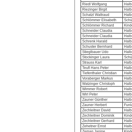
Riedl Wolfgang
Halb
Riezinger Birgit
Halb
Schatzl Waltraud
Halb
Schlömmer Elisabeth
Schü
Schlömmer Richard
Kind
Schneider Claudia
Halb
Schneider Claudia
Halb
Schrenk Harald
Halb
Schuster Bernhard
Halb
Stieglbauer Udo
Halb
Stockinger Laura
Schü
Strauss Karl
Halb
Teufl Hans Peter
Halb
Tiefenthaler Christian
Halb
Voraberger Markus
Halb
Watzinger Christoph
Halb
Wimmer Robert
Halb
Wirl Peter
Halb
Zauner Günther
Halb
Zauner Herbert
Funl
Zechleitner David
Halb
Zechleitner Dominik
Kind
Zechleitner Gerhard
Halb
Zehetner Ernst
Halb
Zeman Janine
Kind