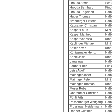
Hrouda Armin
Schü
Hrouda Bernhard
Kind
Hrouda Engelbert
Halb
Huber Thomas
Halb
Itzenberger Elfriede
Halb
Kapsamer Christian
Halb
Kasper Laura
Mini
Kasper Manfred
Halb
Kasper Vanessa
Kind
Keplinger Michael
Mini
Kofler Kevin
Kind
Königsmaier Heinz
Halb
Kopic Josip
Kind
Lang Inge
Halb
Lauber Erich
Funl
Leiss Adolf
Halb
Mairinger Josef
Halb
Mairinger Peter
Mini
Mairinger Thomas
Kind
Moser Robert
Halb
Oberhumer Christian
Halb
Pöhli Fritz
Halb
Pössenberger Wolfgang
Halb
Prossinger Heide-maria
Halb
Radner Günther
Halb