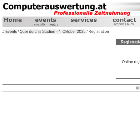
//
Events
/
Quer durch's Stadion - 4. Oktober 2025
/ Registration
Registrat
Online regi
©