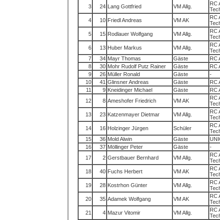
RC 
3
24
Lang Gottfried
VM Allg.
Tec
RC 
4
10
Friedl Andreas
VM AK
Tec
RC 
5
15
Rodlauer Wolfgang
VM Allg.
Tec
RC 
6
13
Huber Markus
VM Allg.
Tec
7
34
Mayr Thomas
Gäste
RC 
8
30
Mohr Rudolf Putz Rainer
Gäste
RC 
9
26
Müller Ronald
Gäste
-
10
41
Glinsner Andreas
Gäste
RC 
11
9
Kneidinger Michael
Gäste
RC 
RC 
12
8
Ameshofer Friedrich
VM AK
Tec
RC 
13
23
Katzenmayer Dietmar
VM Allg.
Tec
RC 
14
16
Holzinger Jürgen
Schüler
Tec
15
36
Mold Alwin
Gäste
UNI
16
37
Möllinger Peter
Gäste
-
RC 
17
2
Gerstbauer Bernhard
VM Allg.
Tec
RC 
18
40
Fuchs Herbert
VM AK
Tec
RC 
19
28
Kostrhon Günter
VM Allg.
Tec
RC 
20
35
Adamek Wolfgang
VM AK
Tec
RC 
21
4
Mazur Vitomir
VM Allg.
Tec