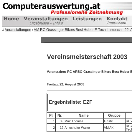
//
Veranstaltungen
/
VM RC Grassinger Bikers Best Huber E-Tech Lambach - 22. 
Vereinsmeisterschaft 2003
Veranstalter: RC ARBÖ Grassinger Bikers Best Huber 
Freitag, 22. August 2003
Ergebnisliste: EZF
Pl.
Nr.
Name
Gruppe
1
39
Mair Thomas
Gäste
RC 
RC 
2
12
Ameshofer Walter
VM AK
Tec