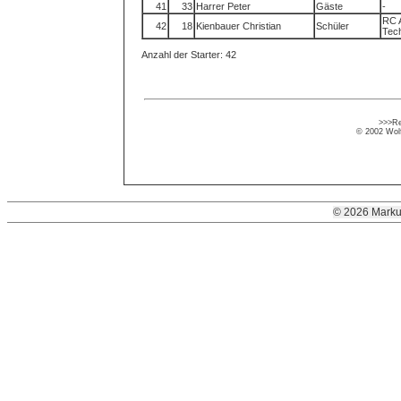
41
33
Harrer Peter
Gäste
-
RC 
42
18
Kienbauer Christian
Schüler
Tec
Anzahl der Starter: 42
>>>Re
© 2002 Wolf
© 2026 Marku