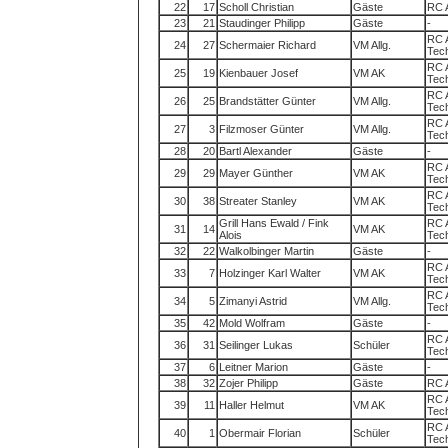
22
17
Scholl Christian
Gäste
RC 
23
21
Staudinger Philipp
Gäste
-
RC 
24
27
Schermaier Richard
VM Allg.
Tec
RC 
25
19
Kienbauer Josef
VM AK
Tec
RC 
26
25
Brandstätter Günter
VM Allg.
Tec
RC 
27
3
Filzmoser Günter
VM Allg.
Tec
28
20
Bartl Alexander
Gäste
-
RC 
29
29
Mayer Günther
VM AK
Tec
RC 
30
38
Streater Stanley
VM AK
Tec
Grill Hans Ewald / Fink
RC 
31
14
VM AK
Alois
Tec
32
22
Walkolbinger Martin
Gäste
-
RC 
33
7
Holzinger Karl Walter
VM AK
Tec
RC 
34
5
Zimanyi Astrid
VM Allg.
Tec
35
42
Mold Wolfram
Gäste
-
RC 
36
31
Seilinger Lukas
Schüler
Tec
37
6
Leitner Marion
Gäste
-
38
32
Zojer Philipp
Gäste
RC 
RC 
39
11
Haller Helmut
VM AK
Tec
RC 
40
1
Obermair Florian
Schüler
Tec